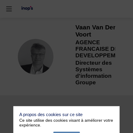
Vaan
Van Der
Voort
AGENCE
FRANCAISE DE
VVDV
DEVELOPPEMENT
Directeur des
Systèmes
d'information
Groupe
A propos des cookies sur ce site
Ce site utilise des cookies visant à améliorer votre
expérience.